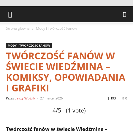
Strona główna
Mody i Twórczość Fanów
MODY I TWÓRCZOŚĆ FANÓW
TWÓRCZOŚĆ FANÓW W
ŚWIECIE WIEDŹMINA –
KOMIKSY, OPOWIADANIA
I GRAFIKI
Przez
Jerzy Wójcik
-
27 marca, 2026
193
0
4/5 - (1 vote)
Twórczość fanów w świecie Wiedźmina –