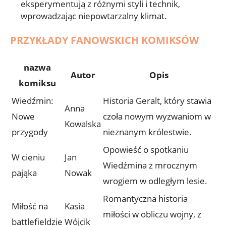
eksperymentują z różnymi styli i technik,
wprowadzając niepowtarzalny klimat.
PRZYKŁADY FANOWSKICH KOMIKSÓW
nazwa
Autor
Opis
komiksu
Wiedźmin:
Historia Geralt, który stawia
Anna
Nowe
czoła nowym wyzwaniom w
Kowalska
przygody
nieznanym królestwie.
Opowieść o spotkaniu
W cieniu
Jan
Wiedźmina z mrocznym
pająka
Nowak
wrogiem w odległym lesie.
Romantyczna historia
Miłość na
Kasia
miłości w obliczu wojny, z
battlefieldzie
Wójcik