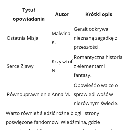
Tytuł
Autor
Krótki opis
opowiadania
Geralt odkrywa
Malwina
Ostatnia Misja
nieznaną zagadkę z
K.
przeszłości.
Romantyczna historia
Krzysztof
Serce Zjawy
z elementami
N.
fantasy.
Opowieść o walce o
Równouprawnienie
Anna M.
sprawiedliwość w
nierównym świecie.
Warto również śledzić różne blogi i strony
poświęcone fandomowi Wiedźmina, gdzie