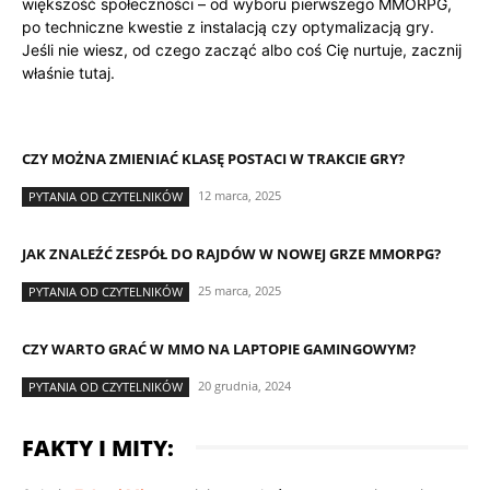
większość społeczności – od wyboru pierwszego MMORPG,
po techniczne kwestie z instalacją czy optymalizacją gry.
Jeśli nie wiesz, od czego zacząć albo coś Cię nurtuje, zacznij
właśnie tutaj.
CZY MOŻNA ZMIENIAĆ KLASĘ POSTACI W TRAKCIE GRY?
12 marca, 2025
PYTANIA OD CZYTELNIKÓW
JAK ZNALEŹĆ ZESPÓŁ DO RAJDÓW W NOWEJ GRZE MMORPG?
25 marca, 2025
PYTANIA OD CZYTELNIKÓW
CZY WARTO GRAĆ W MMO NA LAPTOPIE GAMINGOWYM?
20 grudnia, 2024
PYTANIA OD CZYTELNIKÓW
FAKTY I MITY: