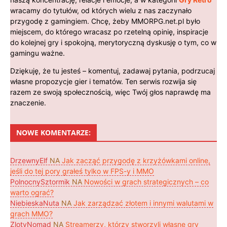
wracamy do tytułów, od których wielu z nas zaczynało
przygodę z gamingiem. Chcę, żeby MMORPG.net.pl było
miejscem, do którego wracasz po rzetelną opinię, inspiracje
do kolejnej gry i spokojną, merytoryczną dyskusję o tym, co w
gamingu ważne.
Dziękuję, że tu jesteś – komentuj, zadawaj pytania, podrzucaj
własne propozycje gier i tematów. Ten serwis rozwija się
razem ze swoją społecznością, więc Twój głos naprawdę ma
znaczenie.
NOWE KOMENTARZE:
DrzewnyElf
NA
Jak zacząć przygodę z krzyżówkami online,
jeśli do tej pory grałeś tylko w FPS-y i MMO
PolnocnySztormik
NA
Nowości w grach strategicznych – co
warto ograć?
NiebieskaNuta
NA
Jak zarządzać złotem i innymi walutami w
grach MMO?
ZlotyNomad
NA
Streamerzy, którzy stworzyli własne gry