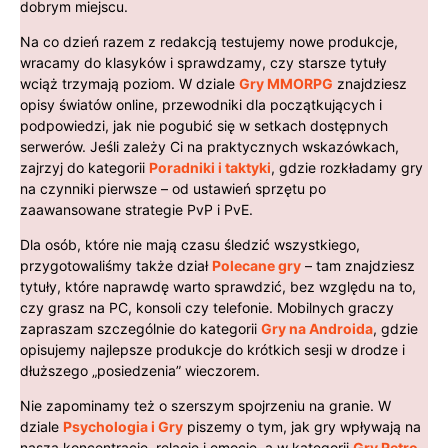
dobrym miejscu.
Na co dzień razem z redakcją testujemy nowe produkcje,
wracamy do klasyków i sprawdzamy, czy starsze tytuły
wciąż trzymają poziom. W dziale
Gry MMORPG
znajdziesz
opisy światów online, przewodniki dla początkujących i
podpowiedzi, jak nie pogubić się w setkach dostępnych
serwerów. Jeśli zależy Ci na praktycznych wskazówkach,
zajrzyj do kategorii
Poradniki i taktyki
, gdzie rozkładamy gry
na czynniki pierwsze – od ustawień sprzętu po
zaawansowane strategie PvP i PvE.
Dla osób, które nie mają czasu śledzić wszystkiego,
przygotowaliśmy także dział
Polecane gry
– tam znajdziesz
tytuły, które naprawdę warto sprawdzić, bez względu na to,
czy grasz na PC, konsoli czy telefonie. Mobilnych graczy
zapraszam szczególnie do kategorii
Gry na Androida
, gdzie
opisujemy najlepsze produkcje do krótkich sesji w drodze i
dłuższego „posiedzenia” wieczorem.
Nie zapominamy też o szerszym spojrzeniu na granie. W
dziale
Psychologia i Gry
piszemy o tym, jak gry wpływają na
naszą koncentrację, relacje i emocje, a w kategorii
Gry Retro