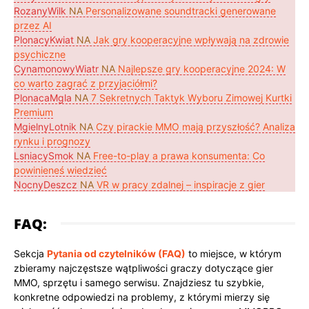
RozanyWilk
NA
Personalizowane soundtracki generowane
przez AI
PlonacyKwiat
NA
Jak gry kooperacyjne wpływają na zdrowie
psychiczne
CynamonowyWiatr
NA
Najlepsze gry kooperacyjne 2024: W
co warto zagrać z przyjaciółmi?
PlonacaMgla
NA
7 Sekretnych Taktyk Wyboru Zimowej Kurtki
Premium
MgielnyLotnik
NA
Czy pirackie MMO mają przyszłość? Analiza
rynku i prognozy
LsniacySmok
NA
Free-to-play a prawa konsumenta: Co
powinieneś wiedzieć
NocnyDeszcz
NA
VR w pracy zdalnej – inspiracje z gier
FAQ:
Sekcja
Pytania od czytelników (FAQ)
to miejsce, w którym
zbieramy najczęstsze wątpliwości graczy dotyczące gier
MMO, sprzętu i samego serwisu. Znajdziesz tu szybkie,
konkretne odpowiedzi na problemy, z którymi mierzy się