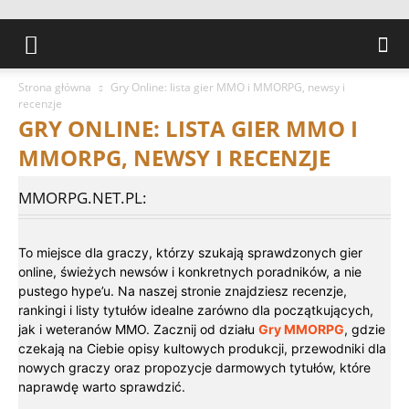
Strona główna
Gry Online: lista gier MMO i MMORPG, newsy i
recenzje
GRY ONLINE: LISTA GIER MMO I
MMORPG, NEWSY I RECENZJE
MMORPG.NET.PL:
To miejsce dla graczy, którzy szukają sprawdzonych gier
online, świeżych newsów i konkretnych poradników, a nie
pustego hype’u. Na naszej stronie znajdziesz recenzje,
rankingi i listy tytułów idealne zarówno dla początkujących,
jak i weteranów MMO. Zacznij od działu
Gry MMORPG
, gdzie
czekają na Ciebie opisy kultowych produkcji, przewodniki dla
nowych graczy oraz propozycje darmowych tytułów, które
naprawdę warto sprawdzić.