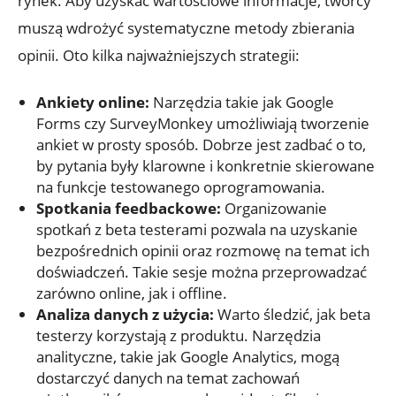
rynek. Aby uzyskać wartościowe informacje, twórcy
muszą wdrożyć systematyczne‍ metody zbierania
opinii. Oto ⁢kilka najważniejszych strategii:
Ankiety online:
‍Narzędzia takie jak Google
Forms czy ⁢SurveyMonkey umożliwiają ⁣tworzenie
ankiet ​w ⁤prosty​ sposób. Dobrze jest zadbać o ​to,⁢
by‍ pytania były klarowne ⁣i konkretnie⁤ skierowane
na funkcje testowanego oprogramowania.
Spotkania​ feedbackowe:
‌Organizowanie
spotkań⁢ z beta testerami pozwala na uzyskanie
bezpośrednich opinii oraz rozmowę na temat‍ ich​
doświadczeń. Takie sesje można‌ przeprowadzać
zarówno⁢ online, jak i offline.
Analiza⁤ danych z​ użycia:
​Warto śledzić, jak beta
testerzy korzystają ‌z ‌produktu. Narzędzia ​
analityczne, takie jak Google Analytics, mogą
dostarczyć danych na temat‍ zachowań⁢