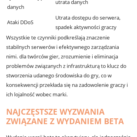
utrata danych
danych
Utrata dostępu do ⁢serwera, ​
Ataki DDoS
spadek aktywności⁣ graczy
Wszystkie te czynniki podkreślają znaczenie
stabilnych serwerów i⁣ efektywnego ‌zarządzania​
nimi. dla​ twórców‌ gier, zrozumienie i ⁢eliminacja
problemów‍ związanych ​z ⁤infrastrukturą to klucz do
⁢stworzenia udanego ​środowiska do gry, co‍ w
konsekwencji‌ przekłada się na zadowolenie graczy i
ich lojalność wobec marki.
NAJCZĘSTSZE WYZWANIA
ZWIĄZANE ​Z WYDANIEM ‌BETA