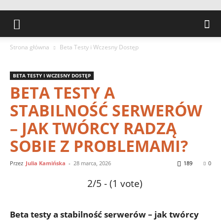
Strona główna
Beta Testy i Wczesny Dostęp
BETA TESTY I WCZESNY DOSTĘP
BETA TESTY A
STABILNOŚĆ SERWERÓW
– JAK TWÓRCY RADZĄ
SOBIE Z PROBLEMAMI?
Przez
Julia Kamińska
-
28 marca, 2026
189
0
2/5 - (1 vote)
Beta⁢ testy ​a stabilność serwerów – ⁣jak twórcy