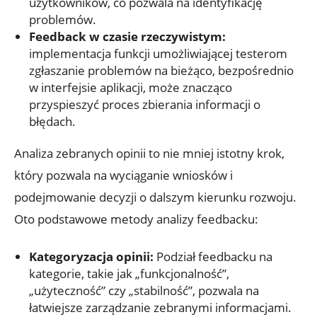
użytkowników, co pozwala⁢ na identyfikację‌
problemów.
Feedback w czasie rzeczywistym:
implementacja funkcji umożliwiającej testerom
zgłaszanie problemów⁣ na​ bieżąco, bezpośrednio
w interfejsie⁤ aplikacji, może znacząco
przyspieszyć proces ⁢zbierania informacji o
‌błędach.
Analiza zebranych⁣ opinii⁤ to ⁢nie mniej istotny krok,
który pozwala na ⁤wyciąganie wniosków i
podejmowanie ‌decyzji o dalszym kierunku rozwoju.‍
Oto ​podstawowe metody ⁤analizy feedbacku:
Kategoryzacja⁣ opinii:
Podział feedbacku na⁣
kategorie, takie​ jak „funkcjonalność”,​
„użyteczność” czy „stabilność”, pozwala na
łatwiejsze zarządzanie zebranymi informacjami.