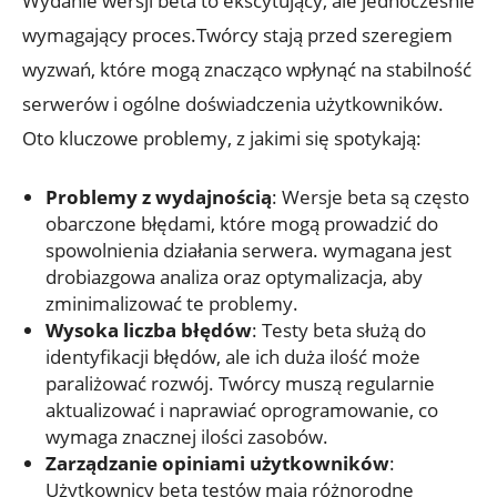
Wydanie wersji beta to ekscytujący, ale jednocześnie
⁤wymagający proces.Twórcy stają przed szeregiem
wyzwań, które mogą znacząco wpłynąć na stabilność
serwerów i ogólne doświadczenia użytkowników.​
Oto kluczowe ​problemy, z⁣ jakimi​ się spotykają:
Problemy z​ wydajnością
: Wersje beta są często
‌obarczone błędami, ⁣które ⁢mogą prowadzić do
spowolnienia działania serwera. wymagana jest
⁢drobiazgowa analiza oraz optymalizacja,‌ aby
⁣zminimalizować te problemy.
Wysoka‌ liczba błędów
: Testy beta służą do ​
identyfikacji błędów,⁤ ale ich duża ilość może
paraliżować rozwój. Twórcy muszą regularnie
aktualizować i naprawiać oprogramowanie, co
wymaga‌ znacznej ilości zasobów.
Zarządzanie opiniami⁢ użytkowników
:
Użytkownicy beta ⁢testów⁣ mają różnorodne