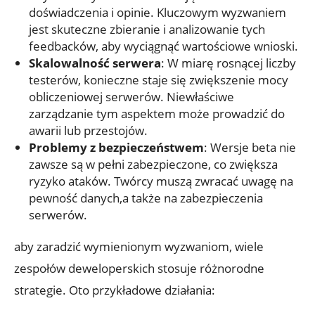
doświadczenia⁤ i⁤ opinie. Kluczowym wyzwaniem
jest skuteczne zbieranie ⁢i analizowanie tych
feedbacków, aby‌ wyciągnąć‌ wartościowe wnioski.
Skalowalność ⁣serwera
: W miarę rosnącej liczby
testerów, konieczne staje​ się zwiększenie mocy ​
obliczeniowej serwerów. Niewłaściwe
zarządzanie tym aspektem ⁣może ⁢prowadzić do
awarii⁣ lub przestojów.
Problemy​ z bezpieczeństwem
: Wersje​ beta nie
zawsze ⁢są ​w pełni zabezpieczone, co zwiększa
ryzyko ataków. ​Twórcy muszą zwracać uwagę na
pewność danych,a​ także ⁣na zabezpieczenia
serwerów.
aby zaradzić wymienionym wyzwaniom, wiele
zespołów⁣ deweloperskich stosuje różnorodne⁤
strategie. Oto przykładowe działania: