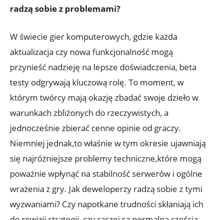
⁢radzą sobie z problemami?
W świecie gier komputerowych, gdzie każda
aktualizacja czy nowa funkcjonalność‍ mogą
przynieść nadzieję na​ lepsze doświadczenia, ‍beta
testy‍ odgrywają ‍kluczową⁣ rolę. To ‍moment, w
którym twórcy ⁤mają⁢ okazję zbadać swoje ⁣dzieło w
warunkach ⁤zbliżonych ⁣do rzeczywistych, a
⁣jednocześnie zbierać cenne opinie od graczy.
Niemniej jednak,to właśnie w tym okresie ujawniają
się najróżniejsze⁢ problemy techniczne,które mogą⁢
poważnie ⁤wpłynąć na stabilność serwerów i ogólne
wrażenia z gry. Jak deweloperzy ⁢radzą sobie z tymi
wyzwaniami? Czy ⁤napotkane ‌trudności skłaniają⁣ ich
do rewizji strategii, czy raczej są normalną częścią