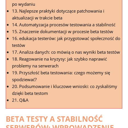
⁢po wydaniu
Najlepsze praktyki dotyczące patchowania ‍i
aktualizacji w trakcie beta
Automatyzacja procesów⁣ testowania a⁤ stabilność
Znaczenie ⁣dokumentacji ⁣w‌ procesie beta testów
edukacja testerów: jak przygotować⁢ społeczność do
testów
Analiza danych: co ‌mówią o nas wyniki beta testów
Reagowanie na kryzysy: ⁤jak szybko naprawić
problemy na serwerach
Przyszłość‌ beta testowania: ⁤czego ​możemy ‌się
spodziewać?
Podsumowanie i kluczowe wnioski:⁢ co zyskaliśmy
dzięki⁣ beta testom
Q&A
BETA TESTY A STABILNOŚĆ
⁣SERWERÓW: WPROWADZENIE