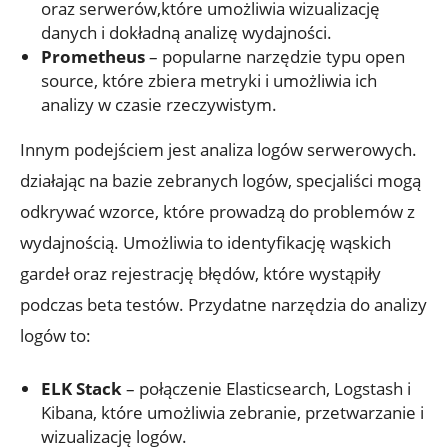
oraz serwerów,które umożliwia⁢ wizualizację
danych i ⁤dokładną analizę wydajności.
Prometheus
– popularne narzędzie typu open⁤
source, które zbiera metryki⁢ i umożliwia ich⁤
analizy w⁣ czasie rzeczywistym.
Innym⁣ podejściem jest analiza logów ⁢serwerowych.
działając na​ bazie ‌zebranych​ logów, specjaliści mogą
odkrywać wzorce, które prowadzą do problemów z
wydajnością. Umożliwia​ to identyfikację⁢ wąskich
gardeł‍ oraz‌ rejestrację błędów, które⁤ wystąpiły
podczas beta testów. Przydatne​ narzędzia do analizy
logów to:
ELK Stack
– połączenie Elasticsearch, ⁣Logstash i
Kibana,⁢ które umożliwia ​zebranie, przetwarzanie i
wizualizację logów.